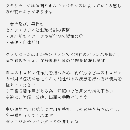
クラリセージは体調やホルモンバランスによって香りの感じ
方が変わる事があります
・女性及び、男性の
セクシャリティと生殖機能の調整
・月経前のイライラや更年期の緩和に◎
・高揚・自律神経
クラリセージはホルモンバランスと精神のバランスを整え、
落ち着きを与え、閉経期移行期の問題を軽減します
※エストロゲン様作用を持つため、乳がんなどエストロゲン
の作用で症状が悪化する可能性がある疾患を持つ方は使用を
控えてください
※子宮収縮作用がある為、妊娠中は使用をお控え下さい
※逆に、陣痛、分娩、出産を手助けします
高い鎮静作用と抗うつ作用を持ち、心の緊張を解きほぐし、
多幸感を与えてくれます
ゼラニウムやラベンダーとの併用も◎