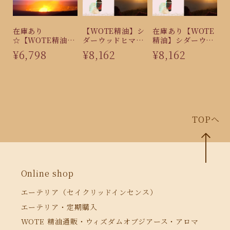
在庫あり
【WOTE精油】シ
在庫あり【WOTE
☆【WOTE精油】
ダーウッドヒマラ
精油】シダーウッ
シナモンバーグ
ヤ（15ml）
ドヒマラヤ
¥6,798
¥8,162
¥8,162
（5ml）
（15ml）
TOPへ
Online shop
エーテリア（セイクリッドインセンス）
エーテリア・定期購入
WOTE 精油通販・ウィズダムオブジアース・アロマ