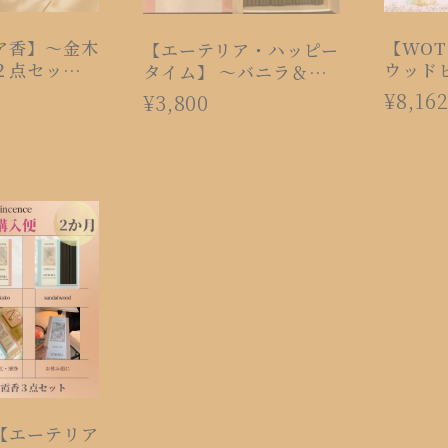
ア香】〜金木
【WO
【エーテリア・ハッピー
２点セット〜
ウッド
タイム】 〜バニラ＆シ
インセンス・
（15m
ナモン〜
¥8,16
¥3,800
【エーテリア