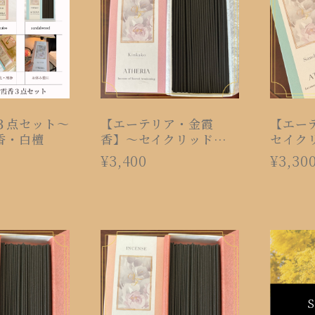
３点セット〜
【エーテリア・金霞
【エー
香・白檀
香】〜セイクリッドイン
セイク
センス〜
ス〜
¥3,400
¥3,30