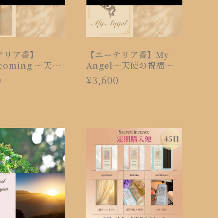
テリア香】
【エーテリア香】My
 coming 〜天使
Angel〜天使の祝福〜
〜
0
¥3,600