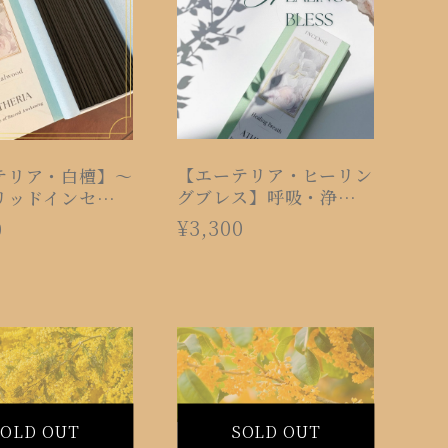
【エーテリア・ヒーリン
テリア・白檀】〜
グブレス】呼吸・浄化・
リッドインセン
消臭
¥3,300
0
SOLD OUT
SOLD OUT