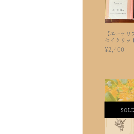
【エーテリ
セイクリッ
ス〜（60
¥2,400
SOL