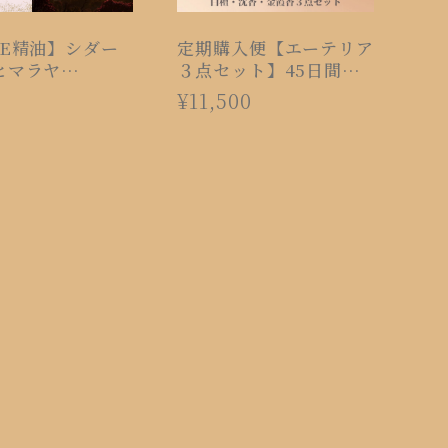
TE精油】シダー
定期購入便【エーテリア
ヒマラヤ
３点セット】45日間
l）
隔・送料無料
2
¥11,500