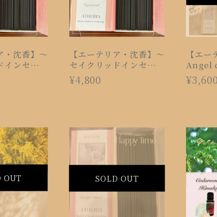
ア・沈香】〜
【エーテリア・沈香】〜
【エー
ドインセン
セイクリッドインセン
Angel
本サイズ）
ス〜
の軍勢
¥4,800
¥3,60
D OUT
SOLD OUT