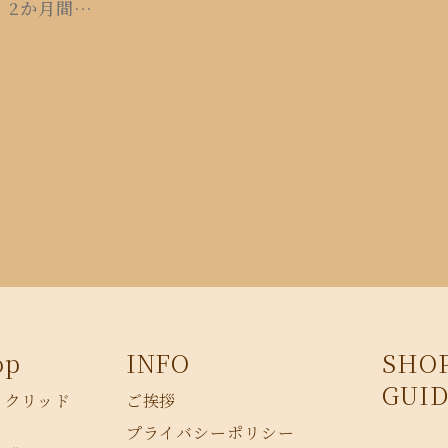
】2か月間
料
op
INFO
SHO
GUID
イクリッド
ご挨拶
プライバシーポリシー