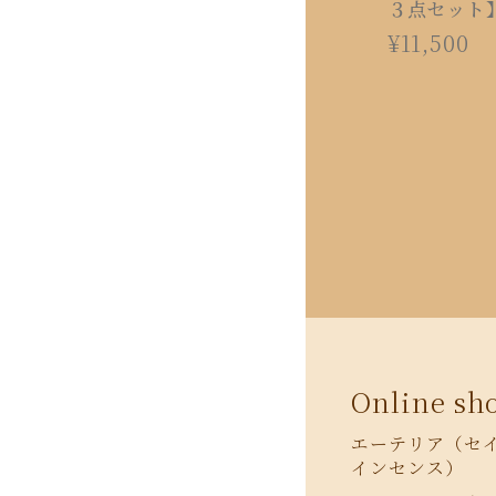
３点セット
隔・送料無
¥11,500
Online sh
エーテリア（セ
インセンス）