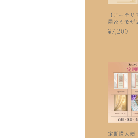
【エーテリ
犀＆ミモザ
エンジェル
¥7,200
定期購入便