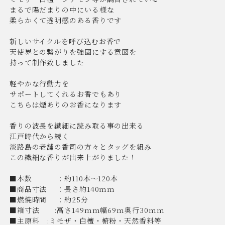
まるで陽だまりの中にいる様な
柔らかくて透明感のある香りです
新しいサイクルを呼び込むお香で
天使界との繋がりを強固にする意図を
持って制作致しました
軽やかな行動力を
サポートしてくれるお香でもあり
こちらは煙ありのお香になります
香りの波長を繊細に読み取る事の出来る
江戸時代から続く
淡路島の老舗の香司の方々とタッグを組み
この繊細な香りが出来上がりました！
■本数 ：約110本〜120本
■商品寸法 ：長さ約140mm
■燃焼時間 ：約25分
■箱寸法 :高さ149mm幅69m奥行30mm
■主原料 :ミモザ・白檀・椨粉・天然香料等