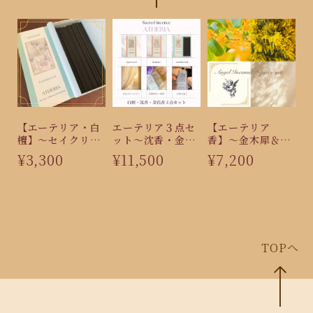
【エーテリア・白
エーテリア３点セ
【エーテリア
檀】〜セイクリッ
ット〜沈香・金霞
香】〜金木犀＆ミ
ドインセンス〜
香・白檀
モザ２点セット〜
¥3,300
¥11,500
¥7,200
エンジェルインセ
ンス・
TOPへ