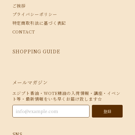
ご挨拶
プライバシーポリシー
特定商取引法に基づく表記
CONTACT
SHOPPING GUIDE
メールマガジン
エジプト香油・WOTE精油の入荷情報・講座・イベン
ト等・最新情報をいち早くお届け致します☆
登録
SNS