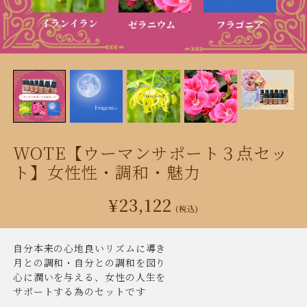
WOTE【ウーマンサポート３点セッ
ト】女性性・調和・魅力
¥23,122
(税込)
自分本来の心地良いリズムに導き
月との調和・自分との調和を図り
心に潤いを与える、女性の人生を
サポートする為のセットです