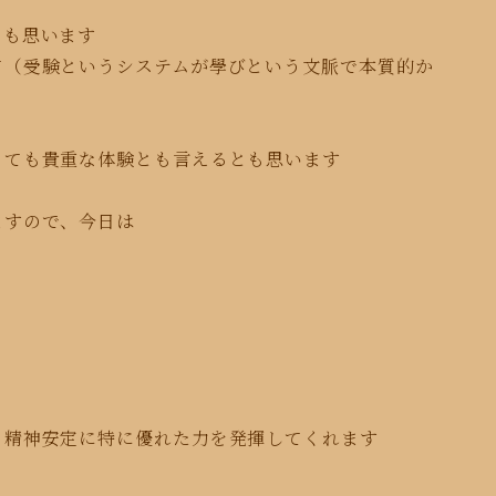
とも
思います
て（受験というシステムが學びという文脈で本質的か
とても
貴重な体験とも言え
るとも思います
ますので、今日は
、精神安定に特に優れた力を発揮してくれます