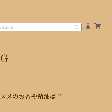
OG
ススメのお香や精油は？