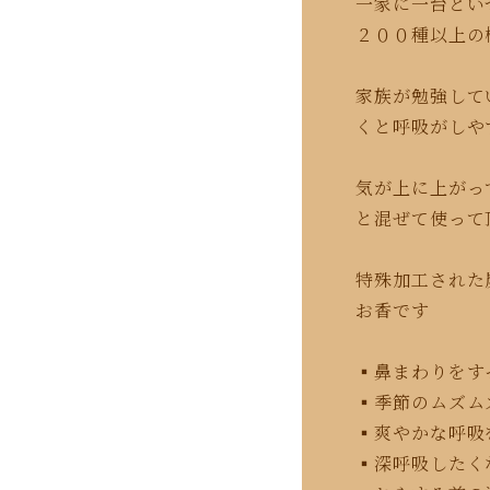
一家に一台とい
２００種以上の
家族が勉強して
くと呼吸がしや
気が上に上がっ
と混ぜて使って
特殊加工された
お香です
▪︎鼻まわりを
▪︎季節のムズ
▪︎爽やかな呼
▪︎深呼吸した