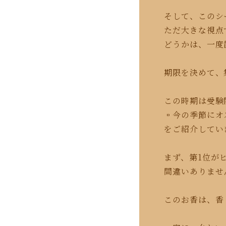
そして、このシ
ただ大きな視点
どうかは、一度
期限を決めて、
この時期は受験
▫️今の季節に
をご紹介してい
まず、第1位が
間違いありませ
このお香は、香