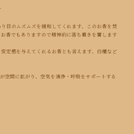
す
わり目のムズムズを緩和してくれます、このお香を焚
るお香でもありますので
精神的に落ち着きを齎します
と安定感を与えてくれるお香とも
言えます、
白檀など
分が空間に拡がり、
空気を清浄・呼吸をサポートする