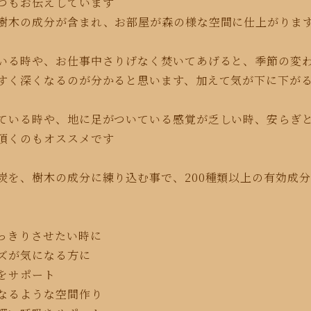
つもお伝えしています
樹木の成分が含まれ、お部屋が森の様な空間に仕上がりま
いる時や、お仕事中さりげなく焚いてあげると、季節の変
すく深くなるのが分かると思います、
加えて気が下に下が
ている時や、地に足がついている感覚が乏しい時、安らぎ
頂くのもオススメです
炭を、樹木の成分に練り込む事で、
200種類以上の有効成
すっきりさせたい時に
ムズが気になる方に
吸をサポート
くなるような空間作り