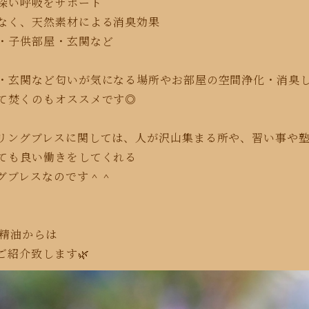
の深い呼吸をサポート
はなく、天然素材による消臭効果
・子供部屋・玄関など
・玄関など匂いが気になる場所や
お部屋の空間浄化・消臭
て焚くのもオススメです◎
リングブレスに関しては、人が沢山集まる所や、
習い事や
ても良い働きを
してくれる
グブレスなのです＾＾
E精油からは
ご紹介致します🌿