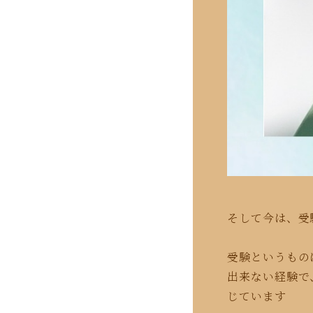
そして今は、受
受験というもの
出来ない経験で
じています