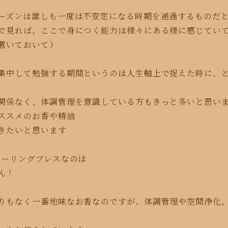
ーズンは誰しも
一度は不安定になる時期を通過するものだ
で見れば、ここで身
につく能力は様々にある様に感じてい
置いておいて）
集中して勉強する期間というのは
人生
軸上で捉えた時に、
関係なく、体調管理を意識している方も
きっと
多いと思い
オススメのお香や精油
きたいと思います
ヒーリングブレスなのは
ん！
りもなく一番地味なお香なのですが、体調管理や空間浄化