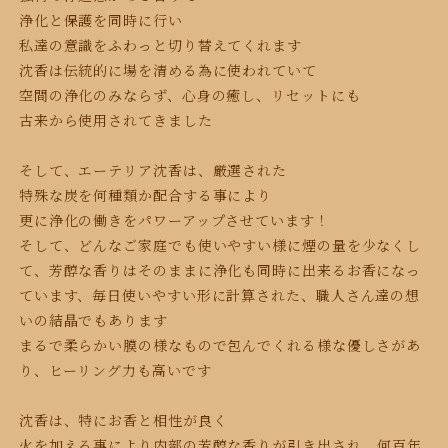
浄化と保護を同時に行い
私達の意識をふわっと切り替えてくれます
沈香は伝統的に場を清める為に使われていて
空間の浄化のみならず、心身の癒し、リセットにも
古来から使用されてきました
そして、エーテリア沈香は、厳選された
特殊な炭を何種類か配合する事により
更に浄化の働きをパワーアップさせています！
そして、どんなご家庭でも使いやすい様に
煙の量を少なくし
て、芳醇な香りはそのままに浄化も同時に出来るお香になっ
ています、毎日
使いやすい形に計算された、
職人さん達の想
いの結晶でもあります
まるで柔らかい膜の様なもので包んでくれる様な優しさがあ
り、ヒーリング力も高いです
沈香は、特にお香と相性が良く
火を加える事により
内部の芳醇な香りが引き出され、何百年