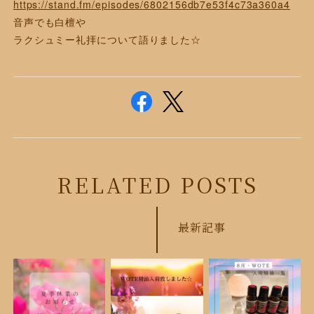
https://stand.fm/episodes/6802156db7e53f4c73a360a4
音声でも白檀や
ラクシュミー礼拝について語りました☆
RELATED POSTS
最新記事