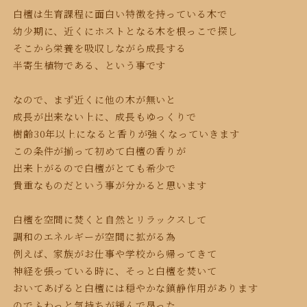
白檀は生育課程に面白い特徴を持っている木で
幼少期に、近くにホストとなる木を根っこで探し
そこから栄養を吸収しながら成長する
半寄生植物である、という事です
なので、まず近くに他の木が無いと
成長が出来ない上に、成長もゆっくりで
樹齢30年以上になると香りが強くなっていきます
この条件が揃って初めて白檀の香りが
出来上が
るので白檀がとても
希少で
貴重なものだという事が分かる
と思います
白檀を空間に焚くと自然とリラックスして
調和の
エネルギーが空間に拡がる為
例えば、家族がお仕事や学校から帰ってきて
神経を張っている時に、
そっと白檀を焚いて
おいてあげると白檀には穏やかな鎮静作用があります
のでふわっと気持ちが緩んで昂った