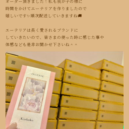
オーダー頂きました！私も我が子の様に
時間をかけてエーテリアを
作りましたので
嬉しいです✨
順次配送していきますね🚚
エーテリアは
長く愛されるブランドに
して
いきたいの
で、
皆さまの使った時に感じた事や
体感なども是非
お聞かせ下さいね＾＾