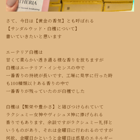
さて、今日は【黄金の香気】とも呼ばれる
【サンダルウッド・白檀について】
書いていきたいと思います
エーテリア白檀は
甘くて柔らかい透き通る様な香りを放ちますが
白檀はエーテリア・インセンスの中で
一番香りの持続が長いです、工場に見学に行った時
も100種類以上ある香りの中で
一番香りが残っていたのが白檀でした
白檀は【繁栄や豊かさ】と結びつけられていて
ラクシュミー女神やヴィシュヌ神に捧げられる
香りでもあります、余談ですが
ラクシュミー
礼拝と
いうものが
あり、それは金曜日に行われるのですが
何故、金曜日かというと金曜日は惑星のエネルギー