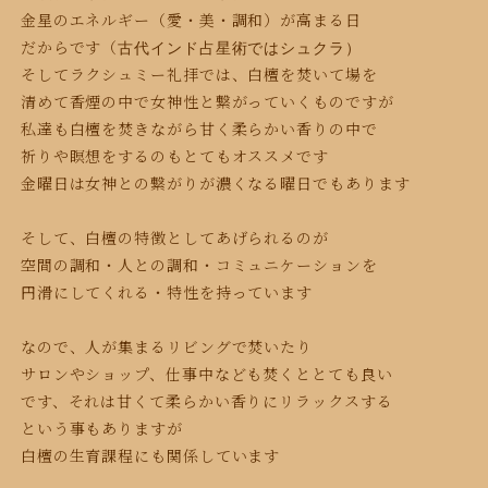
金星のエネルギー（愛・美・調
和）が高まる日
だからです（
古代インド占星術
ではシュクラ）
そしてラクシュミー礼拝では、白檀を焚いて場を
清めて香煙の中で女神性と繋がっていくものですが
私達も白檀を焚きながら甘く柔らかい香りの中で
祈りや瞑想をするのもとてもオススメです
金曜日は女神との繋がりが濃くなる曜日でもあります
そして、白檀の特徴としてあげられるのが
空間の調和・人との調和・コミュニケーションを
円滑にしてくれる・特性を持っています
なので、人が集まるリビングで焚いたり
サロンやショップ、仕事中なども焚くととても良い
です、それは甘くて柔らかい香りにリラックスする
という事もありますが
白檀の生育課程にも
関係しています