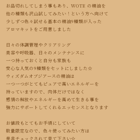
お品切れしてしまう事もあり、WOTE の精油を
他の種類も沢山試してみたい！という方へ
向けて
少しずつ色々
試せる基本の精油
9種類が入った
アロマキットをご用意しました
日々の体調管理やクリアリング
美容や呼吸器、日々のメンテナンスに
一つ持っておくと自分も家族も
安心な人気の9種類をセットに
しました☆
ウィズダムオブジアースの精油は
一つ一つがとてもピュアで高いエネルギーを
持っていますので、肉体だけではなく
感情の解放やエネルギーを高めて生きる事を
強力にサポートしてくれるエッセンスとなります
お値段もとてもお手頃にしていて
数量限定なので、色々使ってみたい方は
是非チェックされて見て下さい☆