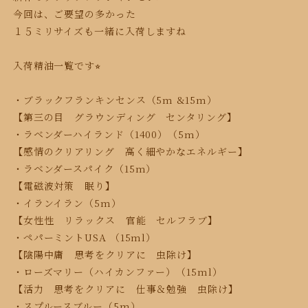
今回は、ご要望の多かった
１５ミリサイズも一緒に入荷しますね
入荷精油一覧です⭐︎
・ブラックフランキンセンス（5m &15m）
【第三の目 グラウンディング センタリング】
・ラベンダーハイランド（1400）（5m）
【感情のクリアリング 高く細やかなエネルギー】
・ラベンダースパイク（15m）
【電磁波対策 眠り】
・イランイラン（5m）
【女性性 リラックス 官能 セルフラブ】
・ペパーミントUSA （15ml）
【陰陽中庸 思考をクリアに 虫除け】
・ローズマリー（ハイカンファー）（15ml）
【活力 思考をクリアに 仕事＆勉強 虫除け】
・スプルースブルー（5m）