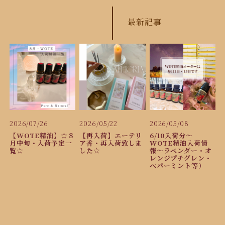
最新記事
2026/07/26
2026/05/22
2026/05/08
【WOTE精油】☆８
【再入荷】エーテリ
6/10入荷分〜
月中旬・入荷予定一
ア香・再入荷致しま
WOTE精油入荷情
覧☆
した☆
報〜ラベンダー・オ
レンジプチグレン・
ペパーミント等）