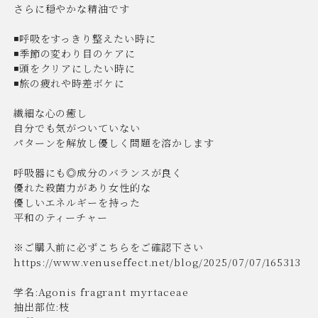
さらに穏やかな精油です
◾️呼吸をすっきり整えたい時に
◾️季節の変わり目のケアに
◾️頭をクリアにしたい時に
◾️旅の疲れや時差ボケに
繊細な心の癒し
自分でも気がついていない
パターンを解放し優しく問題を溶かします
呼吸器にも◎成分のバランスが良く
優れた殺菌力があり女性的な
優しいエネルギーを持った
平和のティーチャー
※ご購入前に必ずこちらをご確認下さい
https://www.venuseffect.net/blog/2025/07/07/165313
学名:Agonis fragrant myrtaceae
抽出部位:枝