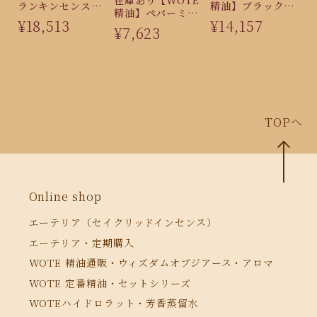
在庫あり【WOTE
ランキンセンス
精油】ブラックフ
精油】ペパーミン
（15ml）
ランキンセンス
¥18,513
¥14,157
トUSA 陰陽中庸
¥7,623
（15ml）
（15ml）
TOPへ
Online shop
エーテリア（セイクリッドインセンス）
エーテリア・定期購入
WOTE 精油通販・ウィズダムオブジアース・アロマ
WOTE 定番精油・セットシリーズ
WOTEハイドロラット・芳香蒸留水