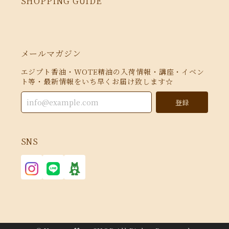
SHOPPING GUIDE
メールマガジン
エジプト香油・WOTE精油の入荷情報・講座・イベン
ト等・最新情報をいち早くお届け致します☆
登録
SNS