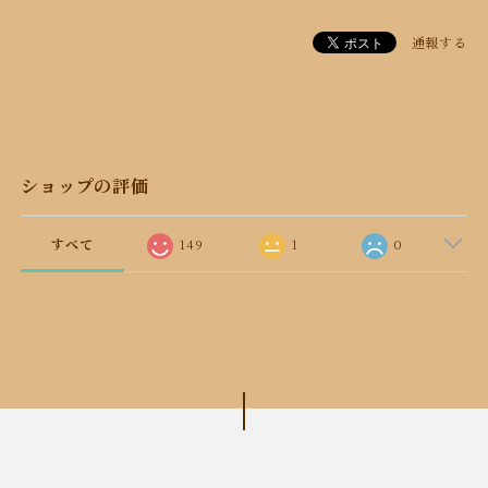
通報する
ショップの評価
すべて
149
1
0