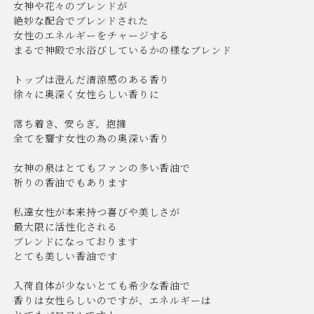
女神や花々のブレンドが
絶妙な配合でブレンドされた
女性のエネルギーをチャージする
まるで神殿で水浴びしているかの様なブレンド
トップは澄んだ清涼感のある香り
徐々に奥深く女性らしい香りに
落ち着き、安らぎ、抱擁
全てを齎す女性の為の奥深い香り
女神の泉はとてもファンの多い香油で
祈りの香油でもあります
私達女性が本来持つ喜びや美しさが
最大限に活性化される
ブレンドになっております
とても美しい香油です
入荷自体が少ないとても希少な香油で
香りは女性らしいのですが、エネルギーは