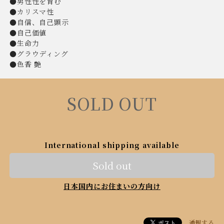
●男性性を育む
●カリスマ性
●自信、自己顕示
●自己価値
●生命力
●グラウディング
●色香 艶
SOLD OUT
International shipping available
Sold out
日本国内にお住まいの方向け
通報する