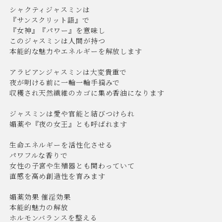
シャクティジャスミンは
『サンスクリット語』で
『女神』『パワー』を意味し
このジャスミンは人間が持つ
本能的な魅力やエネルギーを解放します
アラビアンジャスミンは大変貴重で
夜が明ける前に一輪一輪手摘みで
収穫され天然繊維のカゴに集め香油になります
ジャスミンは愛や官能と結びつけられ
媚薬や『夜の女王』とも呼ばれます
生命エネルギーを活性化させる
パワフルな香りで
女性の子宮や生殖器とも関わっていて
直感を高め創造性を育みます
媚薬効果 催淫効果
本能的魅力の解放
ホルモンバランスを整える