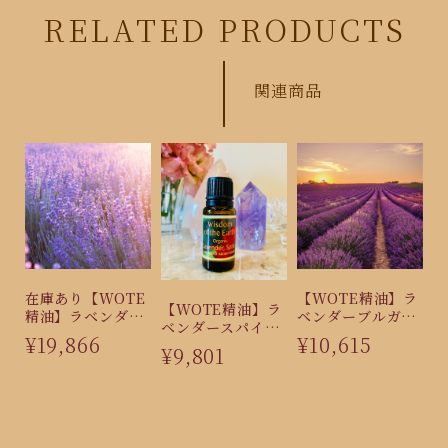
RELATED PRODUCTS
関連商品
在庫あり【WOTE
【WOTE精油】ラ
【WOTE精油】ラ
精油】ラベンダー
ベンダーブルガリ
ベンダースパイ
ハイランド
ア
¥19,866
¥10,615
ク・電磁波
¥9,801
1400（15ml）
（15ml）