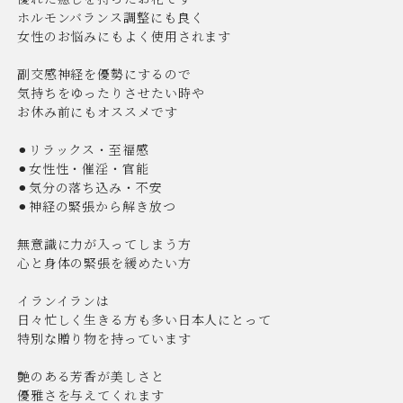
ホルモンバランス調整にも良く
女性のお悩みにもよく使用されます
副交感神経を優勢にするので
気持ちをゆったりさせたい時や
お休み前にもオススメです
⚫︎リラックス・至福感
⚫︎女性性・催淫・官能
⚫︎気分の落ち込み・不安
⚫︎神経の緊張から解き放つ
無意識に力が入ってしまう方
心と身体の緊張を緩めたい方
イランイランは
日々忙しく生きる方も多い日本人にとって
特別な贈り物を持っています
艶のある芳香が美しさと
優雅さを与えてくれます