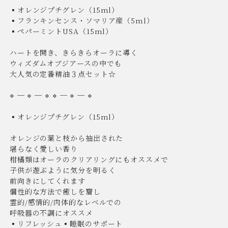
▪︎オレンジプチグレン（15ml）
▪︎フランキンセンス・ソマリア産（5ml）
▪︎ペパーミントUSA（15ml）
ハートを開き、きらきらオーラに導く
ウィズダムオブジアースの中でも
大人気の定番精油３点セット☆
⋄ ─ ⋄ ─ ⋄ ⋄ ─ ⋄ ─ ⋄
▪︎オレンジプチグレン（15ml）
オレンジの葉と枝から抽出された
堪らなく愛しい香り
柑橘類はオーラのクリアリングにもオススメで
子供が遊ぶように気分を明るく
前向きにしてくれます
個性的な方法で癒しを齎し
霊的/感情的/肉体的なレベルでの
呼吸器の不調にオススメ
▪︎リフレッシュ▪︎睡眠のサポート