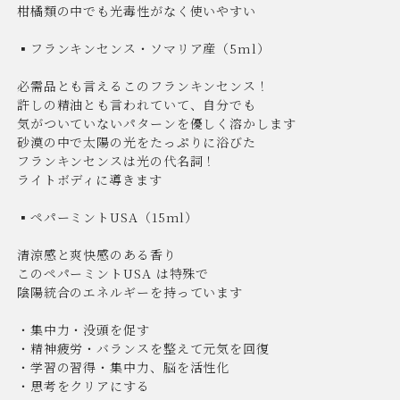
柑橘類の中でも光毒性がなく使いやすい
▪︎フランキンセンス・ソマリア産（5ml）
必需品とも言えるこのフランキンセンス！
許しの精油とも言われていて、自分でも
気がついていないパターンを優しく溶かします
砂漠の中で太陽の光をたっぷりに浴びた
フランキンセンスは光の代名詞！
ライトボディに導きます
▪︎ペパーミントUSA（15ml）
清涼感と爽快感のある香り
このペパーミントUSA は特殊で
陰陽統合のエネルギーを持っています
・集中力・没頭を促す
・精神疲労・バランスを整えて元気を回復
・学習の習得・集中力、脳を活性化
・思考をクリアにする