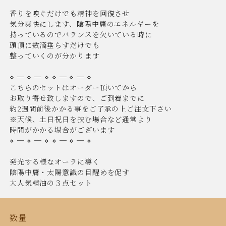
香りを嗅ぐだけでも精神を回復させ
気分爽快にします、陰陽中庸のエネルギーを
持っているのでバランスを欠いている時に
頭頂に数滴垂らすだけでも
整っていくのが分かります
⋄ ─ ⋄ ─ ⋄ ⋄ ─ ⋄ ─ ⋄
こちらのセットはオーダー頂いてから
お取り寄せ致しますので、ご到着までに
約2週間前後かかる事をご了承の上ご注文下さい
※天候、土日祝日を挟む場合など通常より
時間がかかる場合がございます
⋄ ─ ⋄ ─ ⋄ ⋄ ─ ⋄ ─ ⋄
発光する様なオーラに導く
陰陽中庸・太陽意識の目醒めを促す
大人気精油の３点セット
数量