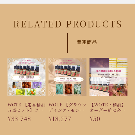
RELATED PRODUCTS
関連商品
WOTE 【定番精油
WOTE 【グラウン
【WOTE・精油】
５点セット】ライ
ディング・センタ
オーダー前に必ず
トボディ・太陽意
リング３点セッ
お読み下さいませ
¥33,748
¥18,277
¥50
識・生まれ変わ
ト】
り〜